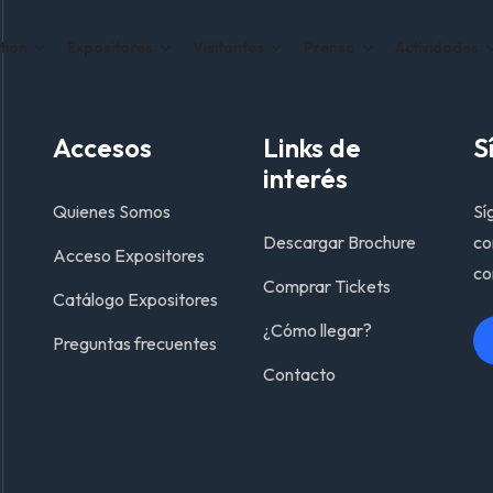
tion
Expositores
Visitantes
Prensa
Actividades
Accesos
Links de
S
interés
Quienes Somos
Sí
Descargar Brochure
co
Acceso Expositores
co
Comprar Tickets
Catálogo Expositores
¿Cómo llegar?
Preguntas frecuentes
Contacto