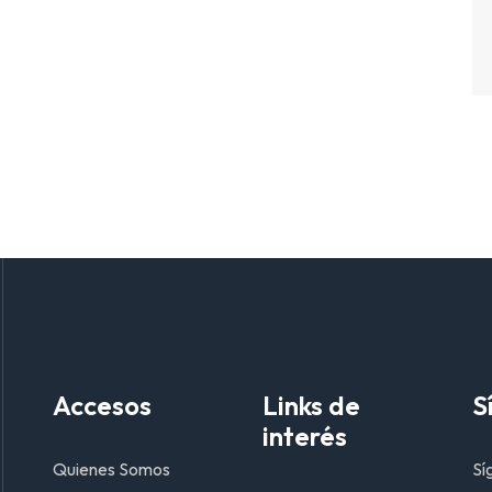
Accesos
Links de
S
interés
Quienes Somos
Sí