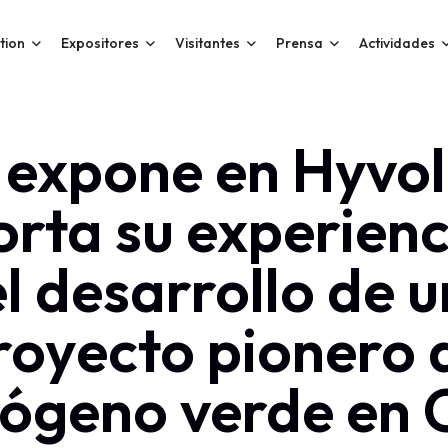
tion
Expositores
Visitantes
Prensa
Actividades
expone en Hyvol
orta su experienc
el desarrollo de u
royecto pionero 
rógeno verde en C