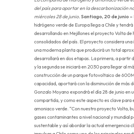
del país para aportar en la descarbonización nac
miércoles 28 de junio.
Santiago, 20 de junio –
hidrógeno verde de Europa llega a Chile y tendr
desarrollando en Mejillones el proyecto Volta de
consolidados del país. El proyecto considera una 
una moderna planta que producirá un total apro
desarrollará en dos etapas. La primera, a partir
y la segunda se iniciará en 2030 para llegar al 
construcción de un parque fotovoltaico de 600M
capacidad, aportará con la disminución de más d
Gonzalo Moyano expondrá el día 28 de junio en un
compartida, y como este aspecto es clave para el
amoniaco verde. “Con nuestro proyecto Volta, b
gases contaminantes a nivel nacional y mundial pa
sustentable y así abordar la actual emergencia c
impulsar a Chile como uno de los principales pr