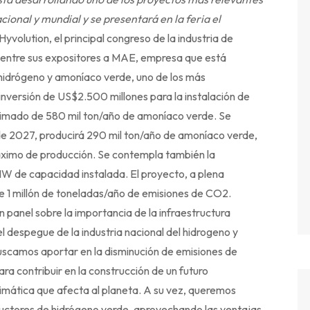
ional y mundial y se presentará en la feria el
Hyvolution, el principal congreso de la industria de
á entre sus expositores a MAE, empresa que está
 hidrógeno y amoníaco verde, uno de los más
inversión de US$2.500 millones para la instalación de
ximado de 580 mil ton/año de amoníaco verde. Se
 de 2027, producirá 290 mil ton/año de amoníaco verde,
máximo de producción. Se contempla también la
W de capacidad instalada. El proyecto, a plena
e 1 millón de toneladas/año de emisiones de CO2.
 panel sobre la importancia de la infraestructura
 despegue de la industria nacional del hidrogeno y
uscamos aportar en la disminución de emisiones de
ra contribuir en la construcción de un futuro
limática que afecta al planeta. A su vez, queremos
oductores de hidrógeno verde, aprovechando las ventajas