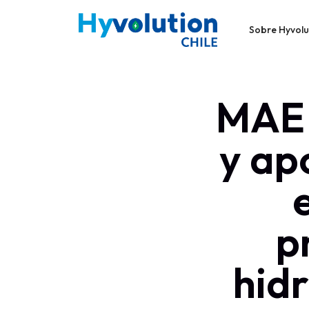
Sobre Hyvolu
MAE 
y ap
p
hid