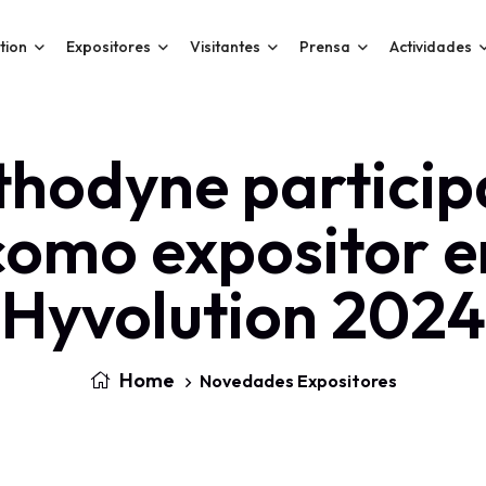
tion
Expositores
Visitantes
Prensa
Actividades
thodyne particip
como expositor e
Hyvolution 2024
Home
Novedades Expositores