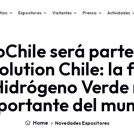
tion
Expositores
Visitantes
Prensa
Actividades
oChile será parte
lution Chile: la 
Hidrógeno Verde
portante del mu
Home
Novedades Expositores