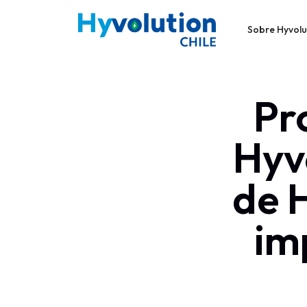
Sobre Hyvolu
Pr
Hyvo
de 
im