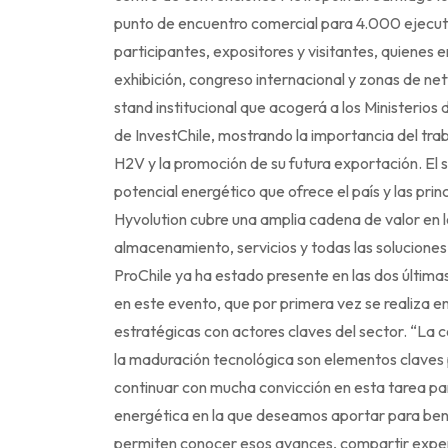
punto de encuentro comercial para 4.000 ejecut
participantes, expositores y visitantes, quienes e
exhibición, congreso internacional y zonas de ne
stand institucional que acogerá a los Ministerio
de InvestChile, mostrando la importancia del traba
H2V y la promoción de su futura exportación. El st
potencial energético que ofrece el país y las prin
Hyvolution cubre una amplia cadena de valor en l
almacenamiento, servicios y todas las soluciones
ProChile ya ha estado presente en las dos últimas 
en este evento, que por primera vez se realiza en
estratégicas con actores claves del sector. “La c
la maduración tecnológica son elementos claves 
continuar con mucha convicción en esta tarea par
energética en la que deseamos aportar para bene
permiten conocer esos avances, compartir experi