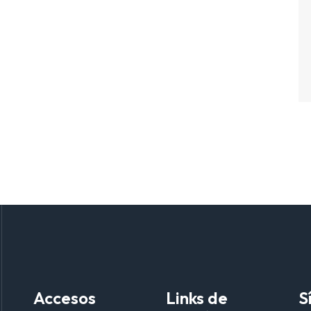
Accesos
Links de
S