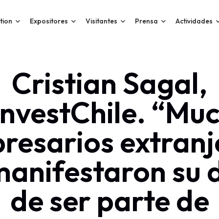
tion
Expositores
Visitantes
Prensa
Actividades
Cristian Sagal,
InvestChile. “Mu
resarios extranj
manifestaron su 
de ser parte de