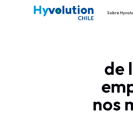
Sobre Hyvolu
de 
emp
nos 