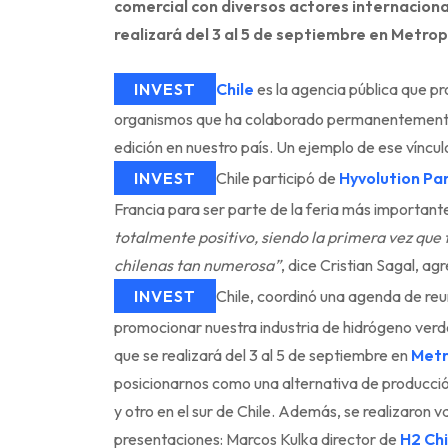
comercial con diversos actores internaciona
realizará del 3 al 5 de septiembre en Metro
INVEST
Chile
es la agencia pública que pro
organismos que ha colaborado permanentemente 
edición en nuestro país. Un ejemplo de ese víncu
INVEST
Chile participó de
Hyvolution Par
Francia para ser parte de la feria más importan
totalmente positivo, siendo la primera vez que
chilenas tan numerosa”
, dice Cristian Sagal, a
INVEST
Chile, coordinó una agenda de reun
promocionar nuestra industria de hidrógeno verd
que se realizará del 3 al 5 de septiembre en
Metr
posicionarnos como una alternativa de producción
y otro en el sur de Chile. Además, se realizaron v
presentaciones: Marcos Kulka director de
H2 Chi