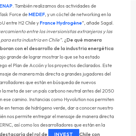
ENAP
. También realizamos dos actividades de
 Task Force de
MEDEF
, y un cóctel de networking en la
oU entre H2 Chile y
France Hydrogène
”, añade Sagal.
ercamiento entre los inversionistas extranjeros y las
para esta industria en Chile”.
¿De qué manera
boran con el desarrollo de la industria energética
jo grande de lograr mostrar lo que se ha estado
uego el Plan de Acción y los proyectos declarados. Este
ensaje de manera más directa a grandes jugadores del
arrolladores que están en búsqueda de nuevos
ne la meta de ser un país carbono neutral antes del 2050
en ese camino. Instancias como Hyvolution nos permiten
hile en temas de hidrógeno verde, dar a conocer nuestro
ién nos permite entregar el mensaje de manera directa
ERNC, así como los desarrolladores que están en la
estacaría del rol de
INVEST
Chile con